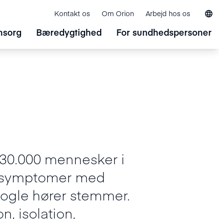
Kontakt os
Om Orion
Arbejd hos os
sorg
Bæredygtighed
For sundhedspersoner
 30.000 mennesker i
r symptomer med
 nogle hører stemmer.
, isolation,