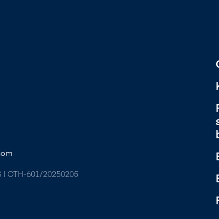
com
S | OTH-601/20250205