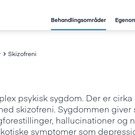
Behandlingsområder
Egenom
r
Skizofreni

plex psykisk sygdom. Der er cirka
 med skizofreni. Sygdommen give
gforestillinger, hallucinationer og
ykotiske symptomer som depression