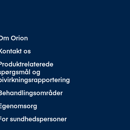
Om Orion
Kontakt os
Produktrelaterede
spørgsmål og
bivirkningsrapportering
Behandlingsområder
Egenomsorg
For sundhedspersoner